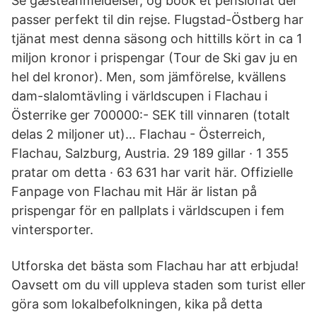
Se gæsteanmeldelser, og book et pensionat der
passer perfekt til din rejse. Flugstad-Östberg har
tjänat mest denna säsong och hittills kört in ca 1
miljon kronor i prispengar (Tour de Ski gav ju en
hel del kronor). Men, som jämförelse, kvällens
dam-slalomtävling i världscupen i Flachau i
Österrike ger 700000:- SEK till vinnaren (totalt
delas 2 miljoner ut)… Flachau - Österreich,
Flachau, Salzburg, Austria. 29 189 gillar · 1 355
pratar om detta · 63 631 har varit här. Offizielle
Fanpage von Flachau mit Här är listan på
prispengar för en pallplats i världscupen i fem
vintersporter.
Utforska det bästa som Flachau har att erbjuda!
Oavsett om du vill uppleva staden som turist eller
göra som lokalbefolkningen, kika på detta