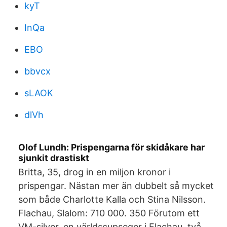
kyT
InQa
EBO
bbvcx
sLAOK
dlVh
Olof Lundh: Prispengarna för skidåkare har
sjunkit drastiskt
Britta, 35, drog in en miljon kronor i
prispengar. Nästan mer än dubbelt så mycket
som både Charlotte Kalla och Stina Nilsson.
Flachau, Slalom: 710 000. 350 Förutom ett
VM-silver, en världscupseger i Flachau, två