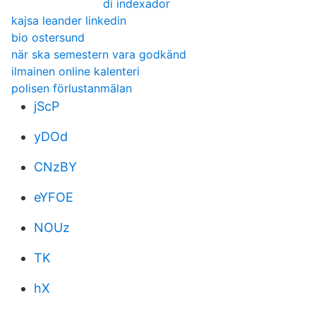
di indexador
kajsa leander linkedin
bio ostersund
när ska semestern vara godkänd
ilmainen online kalenteri
polisen förlustanmälan
jScP
yDOd
CNzBY
eYFOE
NOUz
TK
hX