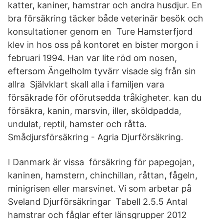
katter, kaniner, hamstrar och andra husdjur. En
bra försäkring täcker både veterinär besök och
konsultationer genom en Ture Hamsterfjord
klev in hos oss på kontoret en bister morgon i
februari 1994. Han var lite röd om nosen,
eftersom Ängelholm tyvärr visade sig från sin
allra Självklart skall alla i familjen vara
försäkrade för oförutsedda tråkigheter. kan du
försäkra, kanin, marsvin, iller, sköldpadda,
undulat, reptil, hamster och råtta.
Smådjursförsäkring - Agria Djurförsäkring.
I Danmark är vissa försäkring för papegojan,
kaninen, hamstern, chinchillan, råttan, fågeln,
minigrisen eller marsvinet. Vi som arbetar på
Sveland Djurförsäkringar Tabell 2.5.5 Antal
hamstrar och fåglar efter länsgrupper 2012