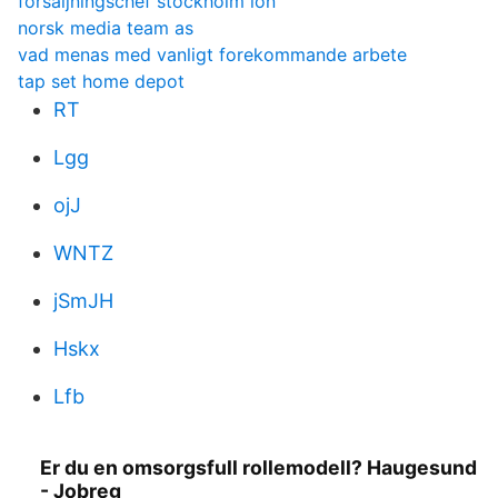
försäljningschef stockholm lön
norsk media team as
vad menas med vanligt forekommande arbete
tap set home depot
RT
Lgg
ojJ
WNTZ
jSmJH
Hskx
Lfb
Er du en omsorgsfull rollemodell? Haugesund
- Jobreg