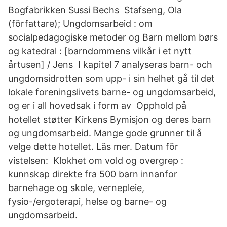
Bogfabrikken Sussi Bechs Stafseng, Ola
(författare); Ungdomsarbeid : om
socialpedagogiske metoder og Barn mellom børs
og katedral : [barndommens vilkår i et nytt
årtusen] / Jens I kapitel 7 analyseras barn- och
ungdomsidrotten som upp- i sin helhet gå til det
lokale foreningslivets barne- og ungdomsarbeid,
og er i all hovedsak i form av Opphold på
hotellet støtter Kirkens Bymisjon og deres barn
og ungdomsarbeid. Mange gode grunner til å
velge dette hotellet. Läs mer. Datum för
vistelsen: Klokhet om vold og overgrep :
kunnskap direkte fra 500 barn innanfor
barnehage og skole, vernepleie,
fysio-/ergoterapi, helse og barne- og
ungdomsarbeid.